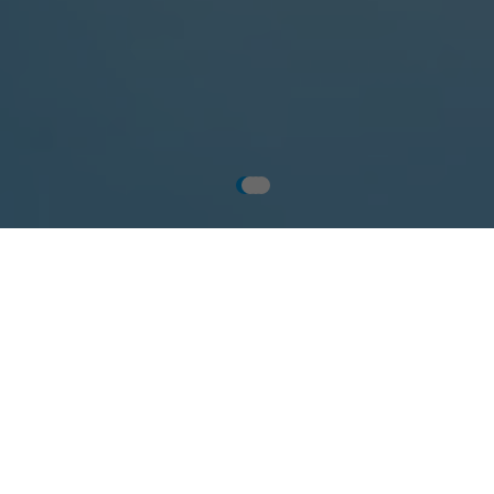
Unsere aktuellen
Stellenangebote
Bereit für eine neue Herausforderung? Bei Nabtesco
bieten wir dir spannende Positionen in