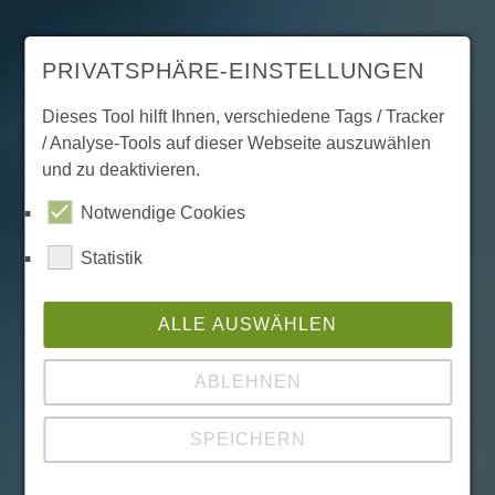
PRIVATSPHÄRE-EINSTELLUNGEN
Dieses Tool hilft Ihnen, verschiedene Tags / Tracker
/ Analyse-Tools auf dieser Webseite auszuwählen
Entdecke deine Möglichkeiten bei einem
und zu deaktivieren.
Innovationsführer
Notwendige Cookies
Werde Teil von
Statistik
Nabtesco!
ALLE AUSWÄHLEN
ABLEHNEN
Wir sind ein dynamisches Unternehmen
mit einer klaren Vision: Die Zukunft durch
SPEICHERN
innovative Technologien und engagierte
Menschen zu gestalten.